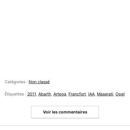
Catégories :
Non classé
Étiquettes :
2011
,
Abarth
,
Artega
,
Francfort
,
IAA
,
Maserati
,
Opel
Voir les commentaires