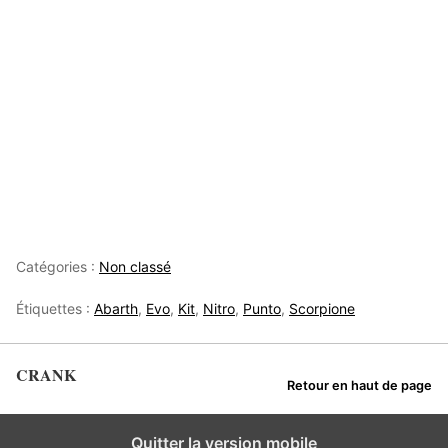
Catégories :
Non classé
Étiquettes :
Abarth
,
Evo
,
Kit
,
Nitro
,
Punto
,
Scorpione
CRANK
Retour en haut de page
Quitter la version mobile