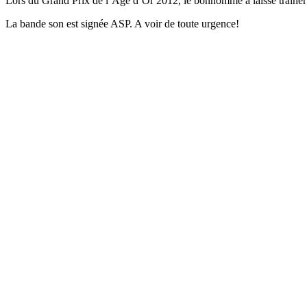
Lors du Grand Prix de l’Age d’Or 2012, le bonhomme a laissé trainer s
La bande son est signée ASP. A voir de toute urgence!