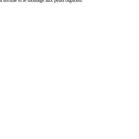
 terrible et le montage aux petits oignons!