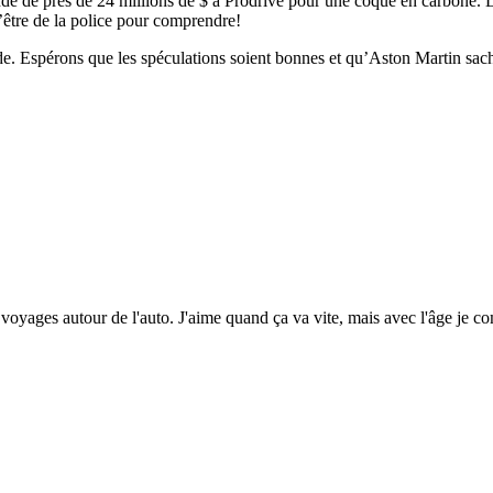
de de près de 24 millions de $ à Prodrive pour une coque en carbone. D
’être de la police pour comprendre!
. Espérons que les spéculations soient bonnes et qu’Aston Martin sac
voyages autour de l'auto. J'aime quand ça va vite, mais avec l'âge je c