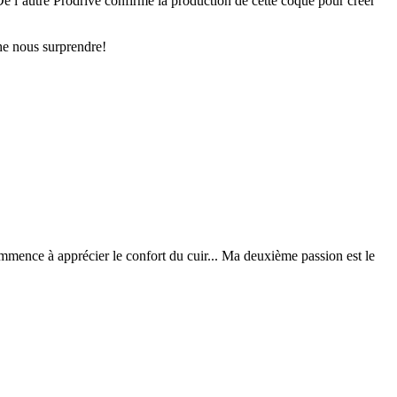
e l’autre Prodrive confirme la production de cette coque pour créer
he nous surprendre!
ommence à apprécier le confort du cuir... Ma deuxième passion est le