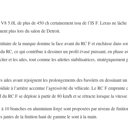
 V8 5.0L de plus de 450 ch certainement issu de l’IS F. Lexus ne lâche
ent plus lors du salon de Detroit.
ntitaire de la marque domine la face avant du RC F et enchâsse dans so
i du RC, ce qui contribue à dessiner un profil évasé puissant, en phase a
lier et les ailes, tout comme les ailettes stabilisatrices, stratégiquement
 des ailes avant rejoignent les prolongements des bavolets en dessinant u
dale à l’arrière accentue l’agressivité du véhicule. Le RC F emprunte ce
if du RC F se déploie à partir de 80 km/h et se rétracte lorsque la vitess
’’ à 10 branches en aluminium forgé sont proposées par niveau de finition
 jantes de la finition haut de gamme le sont à la main.