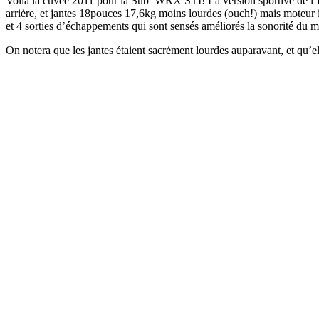
Voilà la cuvée 2011 pour la Sub’ WRX STI! La version sportive de l’Impr
arrière, et jantes 18pouces 17,6kg moins lourdes (ouch!) mais moteur i
et 4 sorties d’échappements qui sont sensés améliorés la sonorité du m
On notera que les jantes étaient sacrément lourdes auparavant, et qu’