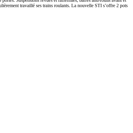
portes. Suspensions revues et raffermies, barres anti-roulis avant et
ièrement travaillé ses trains roulants. La nouvelle STI s’offre 2 pots