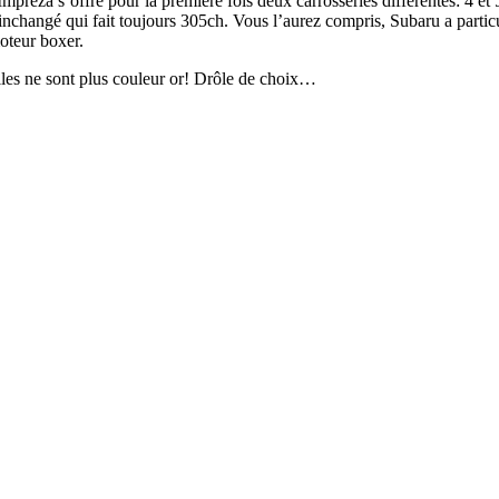
eza s’offre pour la première fois deux carrosseries différentes: 4 et 5 
nchangé qui fait toujours 305ch. Vous l’aurez compris, Subaru a particul
oteur boxer.
elles ne sont plus couleur or! Drôle de choix…