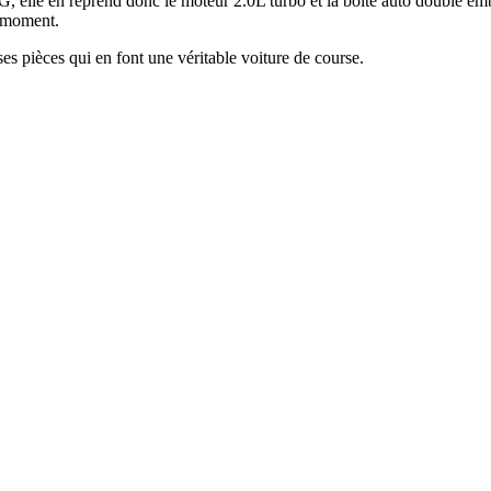
5 AMG, elle en reprend donc le moteur 2.0L turbo et la boite auto do
e moment.
s pièces qui en font une véritable voiture de course.