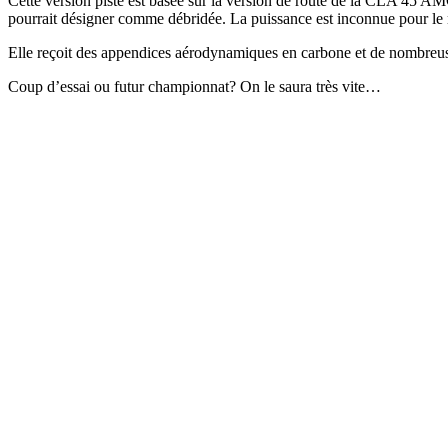
Cette version piste est basée sur la version de route de la CLA 4
pourrait désigner comme débridée. La puissance est inconnue pour l
Elle reçoit des appendices aérodynamiques en carbone et de nombreuse
Coup d’essai ou futur championnat? On le saura très vite…