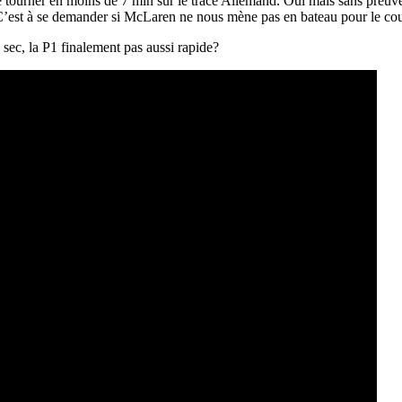
 tourner en moins de 7 min sur le tracé Allemand. Oui mais sans preuve 
s. C’est à se demander si McLaren ne nous mène pas en bateau pour le 
sec, la P1 finalement pas aussi rapide?