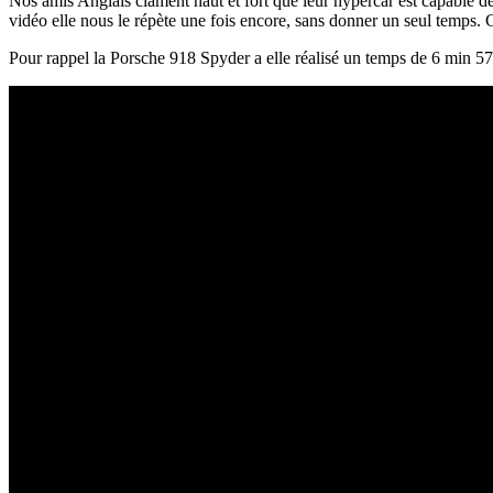
Nos amis Anglais clament haut et fort que leur hypercar est capable de
vidéo elle nous le répète une fois encore, sans donner un seul temp
Pour rappel la Porsche 918 Spyder a elle réalisé un temps de 6 min 57 