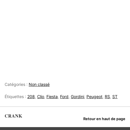
Catégories :
Non classé
Étiquettes :
208
,
Clio
,
Fiesta
,
Ford
,
Gordini
,
Peugeot
,
RS
,
ST
CRANK
Retour en haut de page