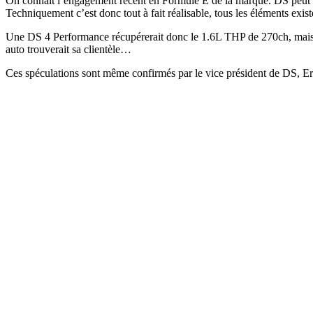
On connait l’engagement récent en Formule E de la marque. DS peut pr
Techniquement c’est donc tout à fait réalisable, tous les éléments exis
Une DS 4 Performance récupérerait donc le 1.6L THP de 270ch, mais ave
auto trouverait sa clientèle…
Ces spéculations sont même confirmés par le vice président de DS, E