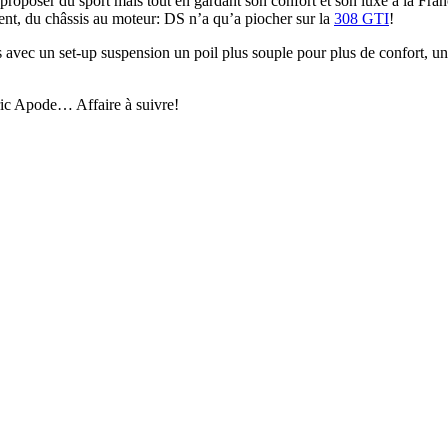
oposer du sport mais tout en gardant son confort et son luxe à la Fra
tent, du châssis au moteur: DS n’a qu’a piocher sur la
308 GTI
!
c un set-up suspension un poil plus souple pour plus de confort, une i
ric Apode… Affaire à suivre!