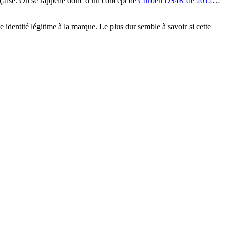
nçaise. On se rappelle donc d’un concept de
Citroen DS4R de 2012
…
dentité légitime à la marque. Le plus dur semble à savoir si cette