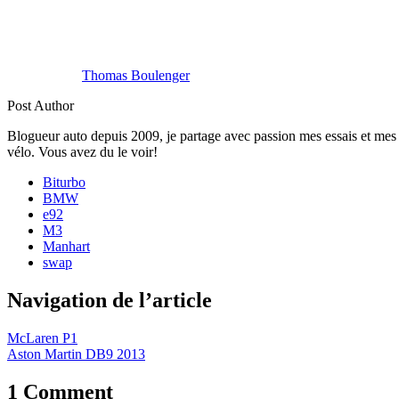
Thomas Boulenger
Post Author
Blogueur auto depuis 2009, je partage avec passion mes essais et mes 
vélo. Vous avez du le voir!
Biturbo
BMW
e92
M3
Manhart
swap
Navigation de l’article
McLaren P1
Aston Martin DB9 2013
1
Comment