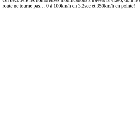
On découvre les nombreuses modifications à travers la vidéo, dont 
route ne tourne pas… 0 à 100km/h en 3.2sec et 350km/h en pointe!