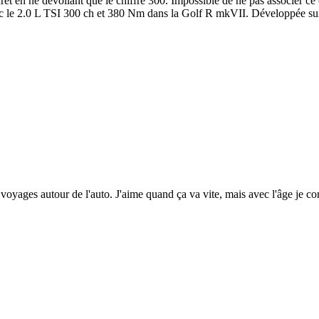
t en ne dévoilant que le chiffre 300. Impossible de ne pas associer ce 
c le 2.0 L TSI 300 ch et 380 Nm dans la Golf R mkVII. Développée sur
voyages autour de l'auto. J'aime quand ça va vite, mais avec l'âge je c