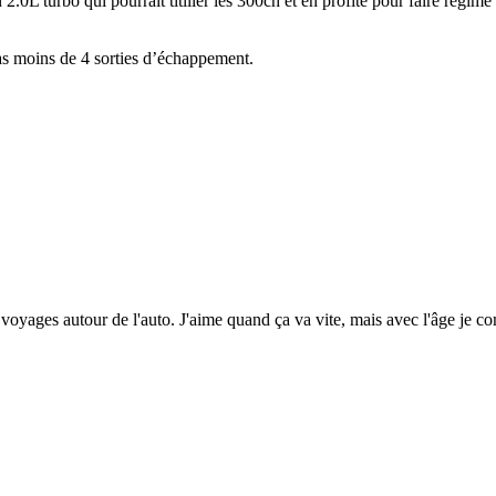
.0L turbo qui pourrait titiller les 300ch et en profite pour faire régime
 pas moins de 4 sorties d’échappement.
voyages autour de l'auto. J'aime quand ça va vite, mais avec l'âge je c