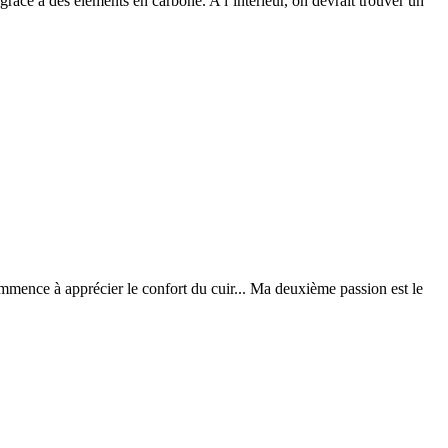
 grâce à des éléments en carbone. A l’intérieur, on devrait trouver un
ommence à apprécier le confort du cuir... Ma deuxième passion est le