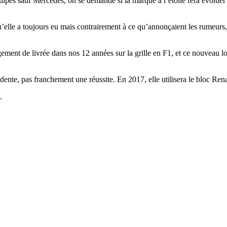
pes sauf Mercedes, on se demande si la marque à l’étoile fera évoluer l’
’elle a toujours eu mais contrairement à ce qu’annonçaient les rumeurs,
t de livrée dans nos 12 années sur la grille en F1, et ce nouveau look se
édente, pas franchement une réussite. En 2017, elle utilisera le bloc R
.