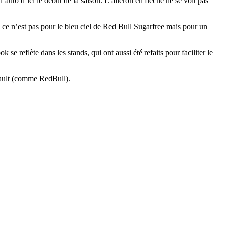
auto d’ici le début de la saison. L’aileron en flèche ne se voit pas
 ce n’est pas pour le bleu ciel de Red Bull Sugarfree mais pour un
 reflète dans les stands, qui ont aussi été refaits pour faciliter le
enault (comme RedBull).