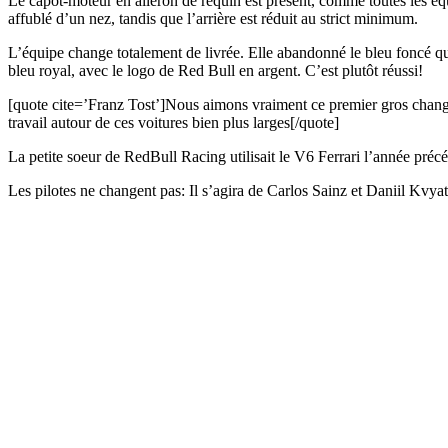
Le capot-moteur en aileron de requin est présent, comme toutes les équi
affublé d’un nez, tandis que l’arrière est réduit au strict minimum.
L’équipe change totalement de livrée. Elle abandonné le bleu foncé qu
bleu royal, avec le logo de Red Bull en argent. C’est plutôt réussi!
[quote cite=’Franz Tost’]Nous aimons vraiment ce premier gros changemen
travail autour de ces voitures bien plus larges[/quote]
La petite soeur de RedBull Racing utilisait le V6 Ferrari l’année préc
Les pilotes ne changent pas: Il s’agira de Carlos Sainz et Daniil Kvyat