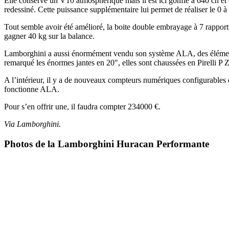
Elle conserve un V10 atmosphérique mais il est ici gonflé à 640 ch 
redessiné. Cette puissance supplémentaire lui permet de réaliser le 0 
Tout semble avoir été amélioré, la boite double embrayage à 7 rapports, 
gagner 40 kg sur la balance.
Lamborghini a aussi énormément vendu son système ALA, des éléments aé
remarqué les énormes jantes en 20″, elles sont chaussées en Pirelli P 
A l’intérieur, il y a de nouveaux compteurs numériques configurables
fonctionne ALA.
Pour s’en offrir une, il faudra compter 234000 €.
Via Lamborghini.
Photos de la Lamborghini Huracan Performante