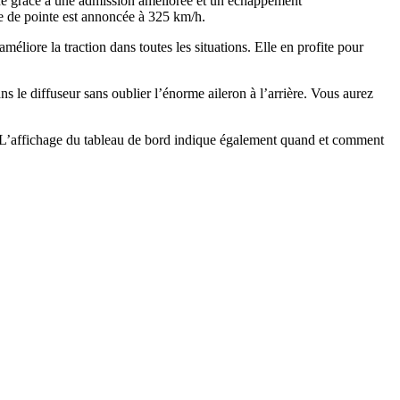
ue grâce à une admission améliorée et un échappement
se de pointe est annoncée à 325 km/h.
éliore la traction dans toutes les situations. Elle en profite pour
 le diffuseur sans oublier l’énorme aileron à l’arrière. Vous aurez
. L’affichage du tableau de bord indique également quand et comment