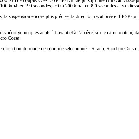
et 600 Nm de couple. C’est 30 et 40 Nm de plus qu’une Huracan classiq
à 100 km/h en 2,9 secondes, le 0 à 200 km/h en 8,9 secondes et sa vites
la suspension encore plus précise, la direction recalibrée et l’ESP qui am
rodynamiques actifs à l’avant et à l’arrière, sur le capot moteur, dans
Zero Corsa.
 en fonction du mode de conduite sélectionné – Strada, Sport ou Corsa