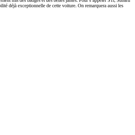
lement mis des badges et des belles jantes. Pour s’appeler STi, Subaru
ilité déjà exceptionnelle de cette voiture. On remarquera aussi les