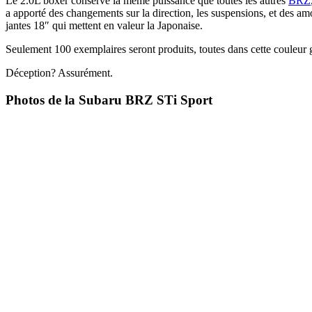
Le 2.0L boxer conserve la même puissance que toutes les autres
BRZ
a apporté des changements sur la direction, les suspensions, et des amo
jantes 18″ qui mettent en valeur la Japonaise.
Seulement 100 exemplaires seront produits, toutes dans cette couleur g
Déception? Assurément.
Photos de la Subaru BRZ STi Sport