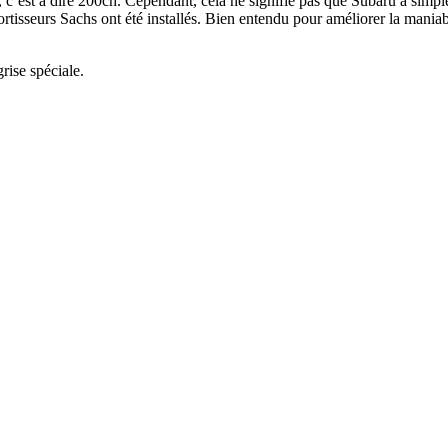
, c’est à dire 200ch. Cependant, cela ne signifie pas que Subaru a simp
rtisseurs Sachs ont été installés. Bien entendu pour améliorer la maniab
rise spéciale.