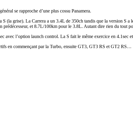
e général se rapproche d’une plus cossu Panamera.
a S (la grise). La Carrera a un 3.4L de 350ch tandis que la version S a l
n prédécesseur, et 8.7L/100km pour le 3.8L. Autant dire rien du tout p
ec avec l’option launch control. La S fait le même exercice en 4.1sec e
sportifs en commençant par la Turbo, ensuite GT3, GT3 RS et GT2 RS…