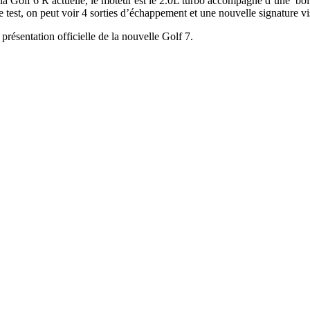
 la Golf 6 R actuelle, le moteur est le 2.0L turbo accompagné d’une bo
 de test, on peut voir 4 sorties d’échappement et une nouvelle signature 
présentation officielle de la nouvelle Golf 7.