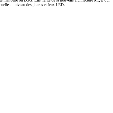
ite manuelle ou DSG. Elle hérite de la nouvelle architecture MQB qui
visuelle au niveau des phares et feux LED.