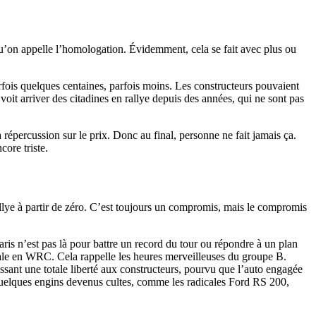
e qu’on appelle l’homologation. Évidemment, cela se fait avec plus ou
 Parfois quelques centaines, parfois moins. Les constructeurs pouvaient
it arriver des citadines en rallye depuis des années, qui ne sont pas
 répercussion sur le prix. Donc au final, personne ne fait jamais ça.
ncore triste.
rallye à partir de zéro. C’est toujours un compromis, mais le compromis
is n’est pas là pour battre un record du tour ou répondre à un plan
dicale en WRC. Cela rappelle les heures merveilleuses du groupe B.
ant une totale liberté aux constructeurs, pourvu que l’auto engagée
quelques engins devenus cultes, comme les radicales Ford RS 200,