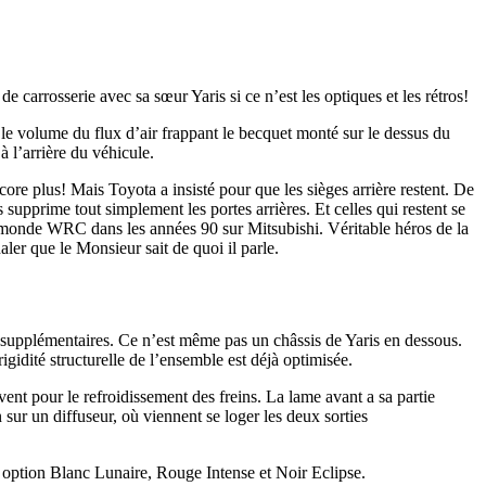
carrosserie avec sa sœur Yaris si ce n’est les optiques et les rétros!
le volume du flux d’air frappant le becquet monté sur le dessus du
à l’arrière du véhicule.
e plus! Mais Toyota a insisté pour que les sièges arrière restent. De
upprime tout simplement les portes arrières. Et celles qui restent se
u monde WRC dans les années 90 sur Mitsubishi. Véritable héros de la
er que le Monsieur sait de quoi il parle.
g supplémentaires. Ce n’est même pas un châssis de Yaris en dessous.
igidité structurelle de l’ensemble est déjà optimisée.
ent pour le refroidissement des freins. La lame avant a sa partie
en sur un diffuseur, où viennent se loger les deux sorties
n option Blanc Lunaire, Rouge Intense et Noir Eclipse.