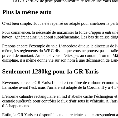
La GR Yaris existe juste pour pouvoir faire rouler une Yaris r
Plus la même auto
C’est bien simple: Tout a été repensé ou adapté pour améliorer la perf
Pour commencer, la nécessité de maximiser la force d’appui a entrainé
hayon, générant ainsi un appui supplémentaire. Les bas de caisse dirige 
Prenons encore l’exemple du toit. L’anecdote dit que le directeur de 
même, les règlements du WRC disent que vous ne pouvez pas installer d
privent de montant. Au fait, si vous n’étiez pas au courant, Tommi M
discipline, il a même donné vie sur son nom à une déclinaison de Lanc
Seulement 1280kg pour la GR Yaris
Revenons sur cette GR Yaris: Le toit est en fibre de carbone économis
La moitié avant l’est, mais l’arrière est adapté de la Corolla. Il y a 4
L’énorme calandre rectangulaire en nid d’abeille cache l’échangeur et l
centrale surélevée pour contrôler le flux d’air sous le véhicule. A l’arri
d’échappements.
Enfin, la GR Yaris est disponible en quatre teintes qui correspondent