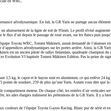
adicale en WRC.
ormance aérodynamique. En fait, la GR Yaris ne partage aucun élément de 
 un abaissement de la ligne de toit de 95mm. Le profil révisé augmente 
le flux d’air depuis le passage de roue avant, sur les flancs puis jusqu’
l’équipe Toyota WRC, Tommi Mäkinen, aurait demandé de l’abaisser encor
’appendices aérodynamiques sur les portes arrière. Ainsi, la GR Yaris s
äkinen est un ancien pilote de rallye finlandais, quadruple champion d
er Evolution VI baptisée Tommi Mäkinen Edition. Pas la peine de signal
ant 3,5 kg, le capot et le hayon sont en aluminium, ce qui enlève 24 k
 175 points de soudure, 259 de plus qu’une Yaris. Autant vous dire que la r
e compartiment moteur. De chaque côté, les entrées d’air verticales serv
ère, les ailes élargies trahissent les prétentions de la GR Yaris. Il y a bi
 aux couleurs de l’équipe Toyota Gazoo Racing. Blanc pur de série et e