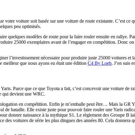
 que votre voiture soit basée sur une voiture de route existante. C’est c
quelques peu optimisés.
nstruire quelques modèles de route pour la faire rouler ensuite en rallye.
roduire 25000 exemplaires avant de l’engager en compétition. Donc on vo
giner l’investissement nécessaire pour produire juste 25000 voitures et la
 meilleur que nous ayons eu était une édition
C4 By Loeb
. J’en suis e
R Yaris. Parce que ce que Toyota a fait, c’est concevoir une voiture de 
ive qui devient une WRC.
ologation en compétition. Enfin je m’emballe peut être… Mais la GR Yar
val de bataille. Elle existe juste pour pouvoir faire rouler une Yaris ra
our donner naissance à la mythique S1. Le règlement des Groupe B laiss
ce des voitures de série les plus dingues des années 80. Cela donnera 